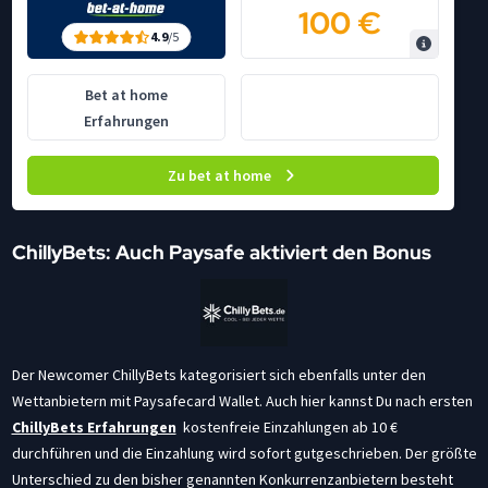
100 €
4.9
/5
Bet at home
Erfahrungen
Zu bet at home
ChillyBets: Auch Paysafe aktiviert den Bonus
Der Newcomer ChillyBets kategorisiert sich ebenfalls unter den
Wettanbietern mit Paysafecard Wallet. Auch hier kannst Du nach ersten
ChillyBets Erfahrungen
kostenfreie Einzahlungen ab 10 €
durchführen und die Einzahlung wird sofort gutgeschrieben. Der größte
Unterschied zu den bisher genannten Konkurrenzanbietern besteht