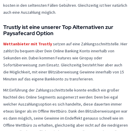
kosten in den seltensten Fällen Gebühren. Gleichzeitig ist hier natürlich
auch eine Auszahlung möglich.
Trustly ist eine unserer Top Alternativen zur
Paysafecard Option
Wettanbieter mit Trustly
setzen auf eine Zahlungsschnittstelle. Hier
zahlst Du bequem über Dein Online Banking Konto innerhalb von
Sekunden ein. Dabei kommen Features wie Giropay oder
Sofortüberweisung zum Einsatz. Gleichzeitig besteht hier aber auch
die Möglichkeit, mit einer Blitzüberweisung Gewinne innerhalb von 15
Minuten auf das eigene Bankkonto zu transferieren.
Mit Einführung der Zahlungsschnittstelle konnte endlich ein großer
Nachteil des Online Segments ausgemerzt werden: Denn bei egal
welcher Auszahlungsoption es sich handelte, diese dauerten immer
etwas länger als im Offline Wettbüro. Dank den Blitzüberweisungen war
es dann möglich, seine Gewinne im Endeffekt genauso schnell wie im
Offline Wettbüro zu erhalten, gleichzeitig aber nicht auf die niedrigeren