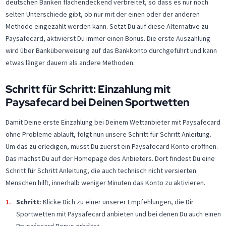
deutschen Banken flächendeckend verbreitet, so dass es nur noch
selten Unterschiede gibt, ob nur mit der einen oder der anderen
Methode eingezahlt werden kann. Setzt Du auf diese Alternative zu
Paysafecard, aktivierst Du immer einen Bonus. Die erste Auszahlung
wird über Banküberweisung auf das Bankkonto durchgeführt und kann
etwas länger dauern als andere Methoden.
Schritt für Schritt: Einzahlung mit
Paysafecard bei Deinen Sportwetten
Damit Deine erste Einzahlung bei Deinem Wettanbieter mit Paysafecard
ohne Probleme abläuft, folgt nun unsere Schritt für Schritt Anleitung.
Um das zu erledigen, musst Du zuerst ein Paysafecard Konto eröffnen.
Das machst Du auf der Homepage des Anbieters. Dort findest Du eine
Schritt für Schritt Anleitung, die auch technisch nicht versierten
Menschen hilft, innerhalb weniger Minuten das Konto zu aktivieren.
Schritt
: Klicke Dich zu einer unserer Empfehlungen, die Dir
Sportwetten mit Paysafecard anbieten und bei denen Du auch einen
Paysafecard Bonus erhältst.