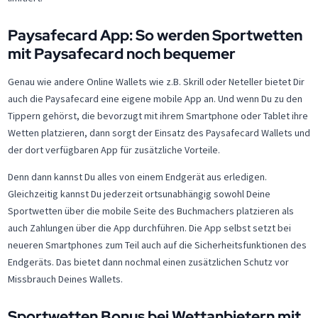
Paysafecard App: So werden Sportwetten
mit Paysafecard noch bequemer
Genau wie andere Online Wallets wie z.B. Skrill oder Neteller bietet Dir
auch die Paysafecard eine eigene mobile App an. Und wenn Du zu den
Tippern gehörst, die bevorzugt mit ihrem Smartphone oder Tablet ihre
Wetten platzieren, dann sorgt der Einsatz des Paysafecard Wallets und
der dort verfügbaren App für zusätzliche Vorteile.
Denn dann kannst Du alles von einem Endgerät aus erledigen.
Gleichzeitig kannst Du jederzeit ortsunabhängig sowohl Deine
Sportwetten über die mobile Seite des Buchmachers platzieren als
auch Zahlungen über die App durchführen. Die App selbst setzt bei
neueren Smartphones zum Teil auch auf die Sicherheitsfunktionen des
Endgeräts. Das bietet dann nochmal einen zusätzlichen Schutz vor
Missbrauch Deines Wallets.
Sportwetten Bonus bei Wettanbietern mit