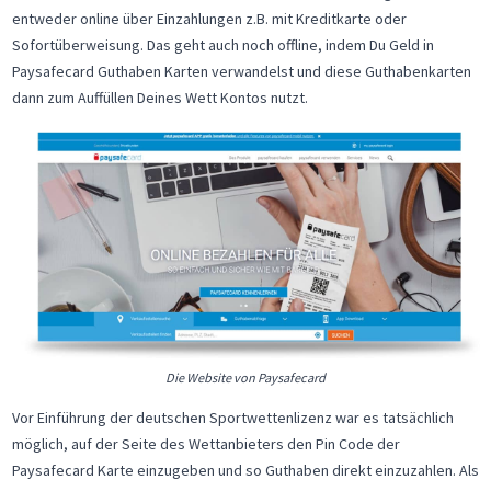
entweder online über Einzahlungen z.B. mit Kreditkarte oder
Sofortüberweisung. Das geht auch noch offline, indem Du Geld in
Paysafecard Guthaben Karten verwandelst und diese Guthabenkarten
dann zum Auffüllen Deines Wett Kontos nutzt.
Die Website von Paysafecard
Vor Einführung der deutschen Sportwettenlizenz war es tatsächlich
möglich, auf der Seite des Wettanbieters den Pin Code der
Paysafecard Karte einzugeben und so Guthaben direkt einzuzahlen. Als