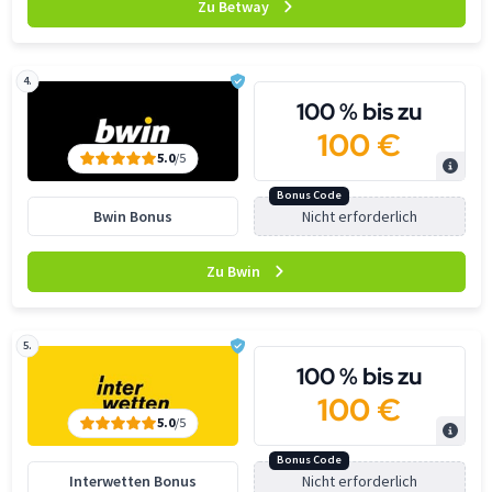
Zu Betway
4.
100 % bis zu
100 €
5.0
/5
Bonus Code
Bwin Bonus
Zu Bwin
5.
100 % bis zu
100 €
5.0
/5
Bonus Code
Interwetten Bonus