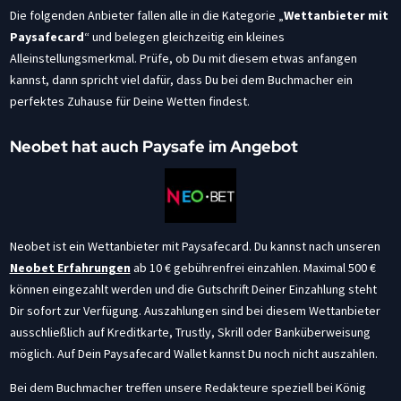
Die folgenden Anbieter fallen alle in die Kategorie „
Wettanbieter mit
Paysafecard
“ und belegen gleichzeitig ein kleines
Alleinstellungsmerkmal. Prüfe, ob Du mit diesem etwas anfangen
kannst, dann spricht viel dafür, dass Du bei dem Buchmacher ein
perfektes Zuhause für Deine Wetten findest.
Neobet hat auch Paysafe im Angebot
Neobet ist ein Wettanbieter mit Paysafecard. Du kannst nach unseren
Neobet Erfahrungen
ab 10 € gebührenfrei einzahlen. Maximal 500 €
können eingezahlt werden und die Gutschrift Deiner Einzahlung steht
Dir sofort zur Verfügung. Auszahlungen sind bei diesem Wettanbieter
ausschließlich auf Kreditkarte, Trustly, Skrill oder Banküberweisung
möglich. Auf Dein Paysafecard Wallet kannst Du noch nicht auszahlen.
Bei dem Buchmacher treffen unsere Redakteure speziell bei König