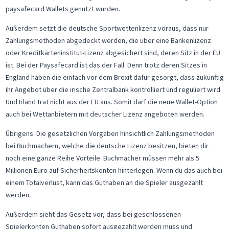
paysafecard Wallets genutzt wurden.
Außerdem setzt die deutsche Sportwettenlizenz voraus, dass nur
Zahlungsmethoden abgedeckt werden, die über eine Bankenlizenz
oder Kreditkarteninstitut-Lizenz abgesichert sind, deren Sitz in der EU
ist. Bei der Paysafecard ist das der Fall. Denn trotz deren Sitzes in
England haben die einfach vor dem Brexit dafür gesorgt, dass zukünftig
ihr Angebot über die irische Zentralbank kontrolliert und reguliert wird.
Und Irland trat nicht aus der EU aus. Somit darf die neue Wallet-Option
auch bei Wettanbietern mit deutscher Lizenz angeboten werden.
Übrigens: Die gesetzlichen Vorgaben hinsichtlich Zahlungsmethoden
bei Buchmachern, welche die deutsche Lizenz besitzen, bieten dir
noch eine ganze Reihe Vorteile. Buchmacher müssen mehr als 5
Millionen Euro auf Sicherheitskonten hinterlegen. Wenn du das auch bei
einem Totalverlust, kann das Guthaben an die Spieler ausgezahlt
werden.
Außerdem sieht das Gesetz vor, dass bei geschlossenen
Spielerkonten Guthaben sofort ausgezahlt werden muss und