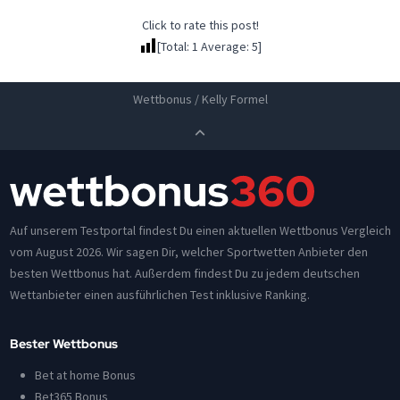
Click to rate this post!
[Total:
1
Average:
5
]
Wettbonus
/
Kelly Formel
Auf unserem Testportal findest Du einen aktuellen Wettbonus Vergleich
vom August 2026. Wir sagen Dir, welcher Sportwetten Anbieter den
besten Wettbonus hat. Außerdem findest Du zu jedem deutschen
Wettanbieter einen ausführlichen Test inklusive Ranking.
Bester Wettbonus
Bet at home Bonus
Bet365 Bonus