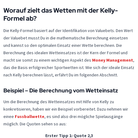
Worauf zielt das Wetten mit der Kelly-
Formel ab?
Die Kelly-Formel basiert auf der Identifikation von Valuebets. Den Wert
der Valuebet musst Du in die mathematische Berechnung einsetzen
und kannst so den optimalen Einsatz einer Wette berechnen. Die
Berechnung des idealen Wetteinsatzes ist der Kern der Formel und
macht sie somit zu einem wichtigen Aspekt des
Money Management
,
das die Basis erfolgreicher Sportwetten ist. Wie sich der ideale Einsatz
nach Kelly berechnen lässt, erfährt Du im folgenden Abschnitt.
Beispiel – Die Berechnung vom Wetteinsatz
Um die Berechnung des Wetteinsatzes mit Hilfe von Kelly zu
konkretisieren, haben wir ein Beispiel vorbereitet. Dazu nehmen wir
einee
Fussballwette
, es sind also drei mögliche Spielausgänge
möglich. Die Quoten sehen so aus:
Erster Tipp 1: Quote 2,3