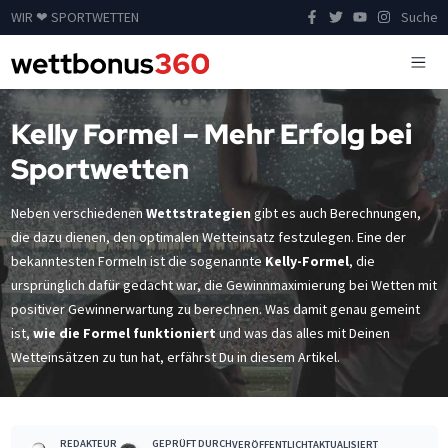
WIR ❤ SPORTWETTEN
Suche
Kelly Formel – Mehr Erfolg bei
Sportwetten
Neben verschiedenen
Wettstrategien
gibt es auch Berechnungen,
die dazu dienen, den optimalen Wetteinsatz festzulegen. Eine der
bekanntesten Formeln ist die sogenannte
Kelly-Formel
, die
ursprünglich dafür gedacht war, die Gewinnmaximierung bei Wetten mit
positiver Gewinnerwartung zu berechnen. Was damit genau gemeint
ist,
wie die Formel funktioniert
und was das alles mit Deinen
Wetteinsätzen zu tun hat, erfährst Du in diesem Artikel.
REDAKTEUR
GEPRÜFT DURCH
VERÖFFENTLICHT
AKTUALISIERT