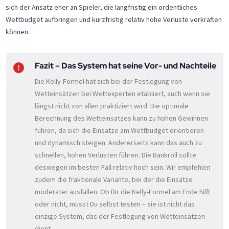
sich der Ansatz eher an Spieler, die langfristig ein ordentliches
Wettbudget aufbringen und kurzfristig relativ hohe Verluste verkraften
können.
Fazit – Das System hat seine Vor- und Nachteile
Die Kelly-Formel hat sich bei der Festlegung von
Wetteinsätzen bei Wettexperten etabliert, auch wenn sie
längst nicht von allen praktiziert wird. Die optimale
Berechnung des Wetteinsatzes kann zu hohen Gewinnen
führen, da sich die Einsätze am Wettbudget orientieren
und dynamisch steigen. Andererseits kann das auch zu
schnellen, hohen Verlusten führen. Die Bankroll sollte
deswegen im besten Fall relativ hoch sein. Wir empfehlen
zudem die fraktionale Variante, bei der die Einsätze
moderater ausfallen. Ob Dir die Kelly-Formel am Ende hilft
oder nicht, musst Du selbst testen – sie ist nicht das
einzige System, das der Festlegung von Wetteinsätzen
dient.