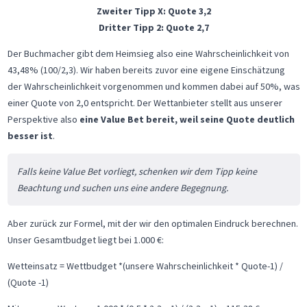
Zweiter Tipp X: Quote 3,2
Dritter Tipp 2: Quote 2,7
Der Buchmacher gibt dem Heimsieg also eine Wahrscheinlichkeit von
43,48% (100/2,3). Wir haben bereits zuvor eine eigene Einschätzung
der Wahrscheinlichkeit vorgenommen und kommen dabei auf 50%, was
einer Quote von 2,0 entspricht. Der Wettanbieter stellt aus unserer
Perspektive also
eine Value Bet bereit, weil seine Quote deutlich
besser ist
.
Falls keine Value Bet vorliegt, schenken wir dem Tipp keine
Beachtung und suchen uns eine andere Begegnung.
Aber zurück zur Formel, mit der wir den optimalen Eindruck berechnen.
Unser Gesamtbudget liegt bei 1.000 €:
Wetteinsatz = Wettbudget *(unsere Wahrscheinlichkeit * Quote-1) /
(Quote -1)