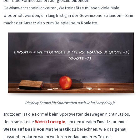
Denn: Die Formel basiert auf gleichbleibenden
Gewinnwahrscheinlichkeiten, Wetteinsätze müssen viele Male
wiederholt werden, um langfristig in der Gewinnzone zu landen – Sinn
macht der Ansatz also zum Beispiel beim Roulette.
Die Kelly Formel für Sportwetten nach John Larry Kelly jr.
Trotzdem ist die Formel beim Sportwetten deswegen nicht nutzlos,
denn sie ist eine
Wettstrategie
, um den idealen Einsatz für eine
Wette auf Basis von Mathematik
zu berechnen. Wie das genau
aussieht, erklären wir im weiteren Verlauf unseres Textes.