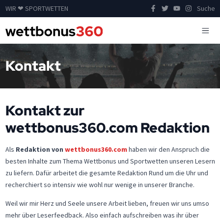
WIR ❤ SPORTWETTEN
Suche
Kontakt
Kontakt zur
wettbonus360.com Redaktion
Als
Redaktion von
wettbonus360.com
haben wir den Anspruch die
besten Inhalte zum Thema Wettbonus und Sportwetten unseren Lesern
zu liefern. Dafür arbeitet die gesamte Redaktion Rund um die Uhr und
recherchiert so intensiv wie wohl nur wenige in unserer Branche.
Weil wir mir Herz und Seele unsere Arbeit lieben, freuen wir uns umso
mehr über Leserfeedback. Also einfach aufschreiben was ihr über