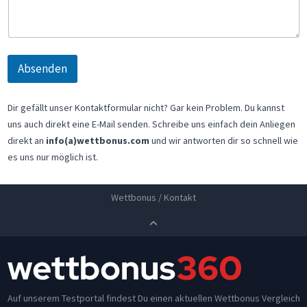
Absenden
Dir gefällt unser Kontaktformular nicht? Gar kein Problem. Du kannst
uns auch direkt eine E-Mail senden. Schreibe uns einfach dein Anliegen
direkt an
info(a)wettbonus.com
und wir antworten dir so schnell wie
es uns nur möglich ist.
Wettbonus
/
Kontakt
Auf unserem Testportal findest Du einen aktuellen Wettbonus Vergleich