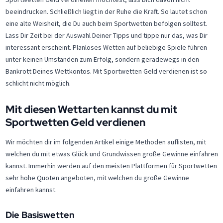
beeindrucken. Schließlich liegt in der Ruhe die Kraft. So lautet schon
eine alte Weisheit, die Du auch beim Sportwetten befolgen solltest.
Lass Dir Zeit bei der Auswahl Deiner Tipps und tippe nur das, was Dir
interessant erscheint. Planloses Wetten auf beliebige Spiele führen
unter keinen Umständen zum Erfolg, sondern geradewegs in den
Bankrott Deines Wettkontos. Mit Sportwetten Geld verdienen ist so
schlicht nicht möglich.
Mit diesen Wettarten kannst du mit
Sportwetten Geld verdienen
Wir möchten dir im folgenden Artikel einige Methoden auflisten, mit
welchen du mit etwas Glück und Grundwissen große Gewinne einfahren
kannst. Immerhin werden auf den meisten Plattformen für Sportwetten
sehr hohe Quoten angeboten, mit welchen du große Gewinne
einfahren kannst.
Die Basiswetten