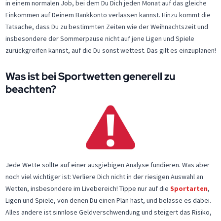
in einem normalen Job, bei dem Du Dich jeden Monat auf das gleiche
Einkommen auf Deinem Bankkonto verlassen kannst. Hinzu kommt die
Tatsache, dass Du zu bestimmten Zeiten wie der Weihnachtszeit und
insbesondere der Sommerpause nicht auf jene Ligen und Spiele
zurückgreifen kannst, auf die Du sonst wettest. Das gilt es einzuplanen!
Was ist bei Sportwetten generell zu
beachten?
Jede Wette sollte auf einer ausgiebigen Analyse fundieren. Was aber
noch viel wichtiger ist: Verliere Dich nicht in der riesigen Auswahl an
Wetten, insbesondere im Livebereich! Tippe nur auf die
Sportarten
,
Ligen und Spiele, von denen Du einen Plan hast, und belasse es dabei.
Alles andere ist sinnlose Geldverschwendung und steigert das Risiko,