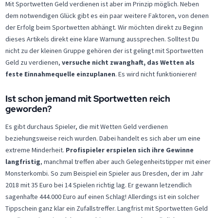
Mit Sportwetten Geld verdienen ist aber im Prinzip möglich. Neben
dem notwendigen Glück gibt es ein paar weitere Faktoren, von denen
der Erfolg beim Sportwetten abhängt. Wir möchten direkt zu Beginn
dieses Artikels direkt eine klare Warnung aussprechen. Solltest Du
nicht zu der kleinen Gruppe gehören der ist gelingt mit Sportwetten
Geld zu verdienen,
versuche nicht zwanghaft, das Wetten als
feste Einnahmequelle einzuplanen
. Es wird nicht funktionieren!
Ist schon jemand mit Sportwetten reich
geworden?
Es gibt durchaus Spieler, die mit Wetten Geld verdienen
beziehungsweise reich wurden. Dabei handelt es sich aber um eine
extreme Minderheit.
Profispieler erspielen sich ihre Gewinne
langfristig
, manchmal treffen aber auch Gelegenheitstipper mit einer
Monsterkombi. So zum Beispiel ein Spieler aus Dresden, der im Jahr
2018 mit 35 Euro bei 14 Spielen richtig lag. Er gewann letzendlich
sagenhafte 444.000 Euro auf einen Schlag! Allerdings ist ein solcher
Tippschein ganz klar ein Zufallstreffer. Langfrist mit Sportwetten Geld