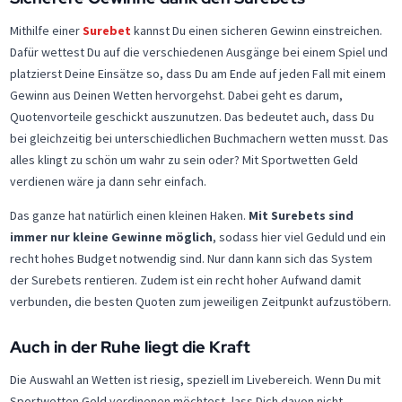
Mithilfe einer
Surebet
kannst Du einen sicheren Gewinn einstreichen.
Dafür wettest Du auf die verschiedenen Ausgänge bei einem Spiel und
platzierst Deine Einsätze so, dass Du am Ende auf jeden Fall mit einem
Gewinn aus Deinen Wetten hervorgehst. Dabei geht es darum,
Quotenvorteile geschickt auszunutzen. Das bedeutet auch, dass Du
bei gleichzeitig bei unterschiedlichen Buchmachern wetten musst. Das
alles klingt zu schön um wahr zu sein oder? Mit Sportwetten Geld
verdienen wäre ja dann sehr einfach.
Das ganze hat natürlich einen kleinen Haken.
Mit Surebets sind
immer nur kleine Gewinne möglich
, sodass hier viel Geduld und ein
recht hohes Budget notwendig sind. Nur dann kann sich das System
der Surebets rentieren. Zudem ist ein recht hoher Aufwand damit
verbunden, die besten Quoten zum jeweiligen Zeitpunkt aufzustöbern.
Auch in der Ruhe liegt die Kraft
Die Auswahl an Wetten ist riesig, speziell im Livebereich. Wenn Du mit
Sportwetten Geld verdinenen möchtest, lass Dich davon nicht