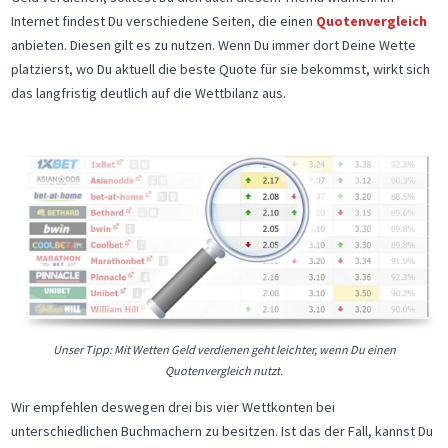
Internet findest Du verschiedene Seiten, die einen
Quotenvergleich
anbieten. Diesen gilt es zu nutzen. Wenn Du immer dort Deine Wette
platzierst, wo Du aktuell die beste Quote für sie bekommst, wirkt sich
das langfristig deutlich auf die Wettbilanz aus.
Unser Tipp: Mit Wetten Geld verdienen geht leichter, wenn Du einen
Quotenvergleich nutzt.
Wir empfehlen deswegen drei bis vier Wettkonten bei
unterschiedlichen Buchmachern zu besitzen. Ist das der Fall, kannst Du