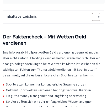
Inhaltsverzeichnis
Der Faktencheck – Mit Wetten Geld
verdienen
Eine Info vorab: Mit Sportwetten Geld verdienen ist generell möglich
aber nicht einfach. Allerdings kann es helfen, wenn man sich über ein
paar grundlegenden Dingen beim Wetten im Klaren ist. Wir haben die
wichtigsten Fakten zum Thema „Geld verdienen mit Sportwetten“
gesammelt, auf die es bei erfolgreichen Sportwetten ankommt.
Sportwetten können für kontinuierliche Gewinne sorgen
Geld mit Sportwetten verdienen benötigt sehr viel Disziplin
Ein gutes Money Management ist langfristig sehr wichtig
Spieler sollten sich ein sehr umfangreiches Wissen aneignen