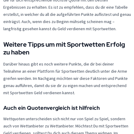
die für dich entsprechende höchste Quote mit den besten
Ergebnissen zu erhalten. Es ist zu empfehlen, dass du dir eine Tabelle
erstellst, in welcher du all die aufgeführten Punkte auflistest und genau
einträgst. Auch, wenn dies zu Beginn mühselig scheinen mag –
langfristig gesehen kannst du Geld verdienen mit Sportwetten.
Weitere Tipps um mit Sportwetten Erfolg
zu haben
Darüber hinaus gibt es noch weitere Punkte, die dir bei deiner
Teilnahme an einer Plattform für Sportwetten deutlich unter die Arme
greifen werden. Im Nachgang möchten wir diese Faktoren und Punkte
genau aufführen, damit du sie dir zu eigen machen und entsprechend
mit Sportwetten Geld verdienen kannst.
Auch ein Quotenvergleich ist hilfreich
Wettquoten unterscheiden sich nicht nur von Spiel zu Spiel, sondern
auch von Wettanbieter zu Wettanbieter. Möchtest Du mit Sportwetten
Geld verdienen, solltest Du dich auch diesem Thema widmen. Im