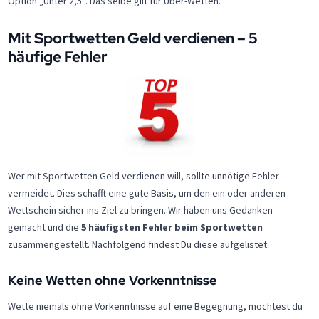
Option „Unter 2,5“. Das selbe gilt für Über-Wetten.
Mit Sportwetten Geld verdienen – 5
häufige Fehler
Wer mit Sportwetten Geld verdienen will, sollte unnötige Fehler
vermeidet. Dies schafft eine gute Basis, um den ein oder anderen
Wettschein sicher ins Ziel zu bringen. Wir haben uns Gedanken
gemacht und die
5 häufigsten Fehler beim Sportwetten
zusammengestellt. Nachfolgend findest Du diese aufgelistet:
Keine Wetten ohne Vorkenntnisse
Wette niemals ohne Vorkenntnisse auf eine Begegnung, möchtest du