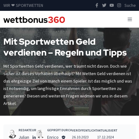
WIR ❤ SPORTWETTEN
Suche
Mit Sportwetten Geld
verdienen – Regeln und Tipps
Mit Sportwetten Geld verdienen, wer träumt nicht davon. Doch wie
sicher ist dieses Vorhaben überhaupt? Mit Wetten Geld verdienen ist
das ehrgeizige Ziel von manch einem Spieler. Ist das möglich und was
ist notwendig, um langfristige Einnahmen durch Sportwetten zu
generieren? Diesen und weiteren Fragen widmen wir uns in diesem
Artikel.
REDAKTEUR
GEPRÜFT DURCH
VERÖFFENTLICHT
AKTUALISIERT
Julian
Enrico
26.10.2023
17.12.2024