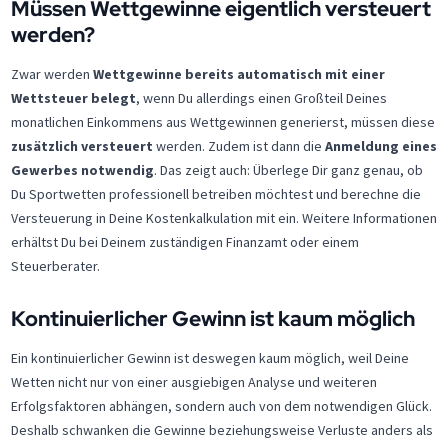
Müssen Wettgewinne eigentlich versteuert
werden?
Zwar werden
Wettgewinne bereits automatisch mit einer
Wettsteuer belegt
, wenn Du allerdings einen Großteil Deines
monatlichen Einkommens aus Wettgewinnen generierst, müssen diese
zusätzlich versteuert
werden. Zudem ist dann die
Anmeldung eines
Gewerbes notwendig
. Das zeigt auch: Überlege Dir ganz genau, ob
Du Sportwetten professionell betreiben möchtest und berechne die
Versteuerung in Deine Kostenkalkulation mit ein. Weitere Informationen
erhältst Du bei Deinem zuständigen Finanzamt oder einem
Steuerberater.
Kontinuierlicher Gewinn ist kaum möglich
Ein kontinuierlicher Gewinn ist deswegen kaum möglich, weil Deine
Wetten nicht nur von einer ausgiebigen Analyse und weiteren
Erfolgsfaktoren abhängen, sondern auch von dem notwendigen Glück.
Deshalb schwanken die Gewinne beziehungsweise Verluste anders als