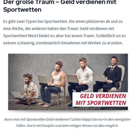
Der große Traum – Geld verdienen mit
Sportwetten
Es gibt zwei Typen bei Sportwetten. Die einen platzieren ab und zu
eine Wette, die anderen haben den Traum: Geld verdienen mit
Sportwetten! Meist bleibt es aber bei einem Traum. Schließlich ist es
extrem schwierig, kontinuierlich Einnahmen mit Wetten zu erzielen.
Kann man mit Sportwetten Geld verdienen? Leider klappt das nur in den wenigsten
Fällen. Doch mit Disziplin und dem nötigen Wissen ist alles möglich.