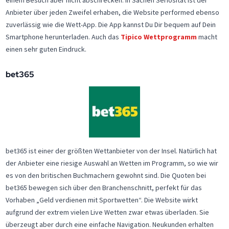
Anbieter über jeden Zweifel erhaben, die Website performed ebenso
zuverlässig wie die Wett-App. Die App kannst Du Dir bequem auf Dein
Smartphone herunterladen. Auch das
Tipico Wettprogramm
macht
einen sehr guten Eindruck.
bet365
bet365 ist einer der größten Wettanbieter von der Insel. Natürlich hat
der Anbieter eine riesige Auswahl an Wetten im Programm, so wie wir
es von den britischen Buchmachern gewohnt sind. Die Quoten bei
bet365 bewegen sich über den Branchenschnitt, perfekt für das
Vorhaben „Geld verdienen mit Sportwetten“. Die Website wirkt
aufgrund der extrem vielen Live Wetten zwar etwas überladen. Sie
überzeugt aber durch eine einfache Navigation. Neukunden erhalten