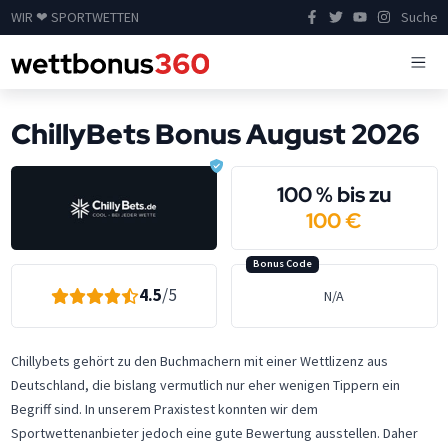
WIR ❤ SPORTWETTEN
Suche
ChillyBets Bonus August 2026
100 % bis zu
100 €
Bonus Code
4.5
/5
Chillybets gehört zu den Buchmachern mit einer Wettlizenz aus
Deutschland, die bislang vermutlich nur eher wenigen Tippern ein
Begriff sind. In unserem Praxistest konnten wir dem
Sportwettenanbieter jedoch eine gute Bewertung ausstellen. Daher