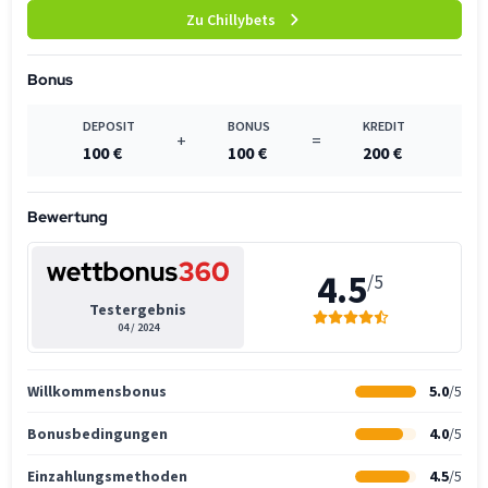
Zu Chillybets
Bonus
DEPOSIT
BONUS
KREDIT
+
=
100 €
100 €
200 €
Bewertung
4.5
/5
Testergebnis
04 / 2024
Willkommensbonus
5.0
/5
Bonusbedingungen
4.0
/5
Einzahlungsmethoden
4.5
/5