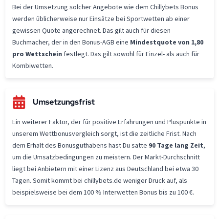
Bei der Umsetzung solcher Angebote wie dem Chillybets Bonus
werden üblicherweise nur Einsätze bei Sportwetten ab einer
gewissen Quote angerechnet. Das gilt auch für diesen
Buchmacher, der in den Bonus-AGB eine
Mindestquote von 1,80
pro Wettschein
festlegt. Das gilt sowohl für Einzel- als auch für
Kombiwetten.
Umsetzungsfrist
Ein weiterer Faktor, der für positive Erfahrungen und Pluspunkte in
unserem Wettbonusvergleich sorgt, ist die zeitliche Frist. Nach
dem Erhalt des Bonusguthabens hast Du satte
90 Tage lang Zeit
,
um die Umsatzbedingungen zu meistern. Der Markt-Durchschnitt
liegt bei Anbietern mit einer Lizenz aus Deutschland bei etwa 30
Tagen. Somit kommt bei chillybets.de weniger Druck auf, als
beispielsweise bei dem 100 % Interwetten Bonus bis zu 100 €.