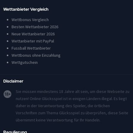
Wettanbieter Vergleich
Wettbonus Vergleich
Besten Wettanbieter 2026
Neue Wettanbieter 2026
Wettanbieter mit PayPal
Fussball Wettanbieter
Wettbonus ohne Einzahlung
Wettgutschein
Disclaimer
Sie müssen mindestens 18 Jahre alt sein, um diese Webseite zu
nutzen! Online Glücksspiel ist in einigen Ländern illegal. Es liegt
daher in der Verantwortung des Spieler, die örtlichen
Vorschriften zum Thema Glücksspiel zu überprüfen, diese Seite
übernimmt keine Verantwortung für Ihr Handeln.
Regulierung