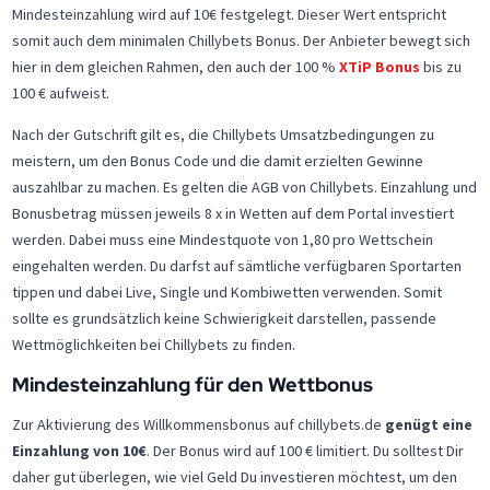
Mindesteinzahlung wird auf 10€ festgelegt. Dieser Wert entspricht
somit auch dem minimalen Chillybets Bonus. Der Anbieter bewegt sich
hier in dem gleichen Rahmen, den auch der 100 %
XTiP Bonus
bis zu
100 € aufweist.
Nach der Gutschrift gilt es, die Chillybets Umsatzbedingungen zu
meistern, um den Bonus Code und die damit erzielten Gewinne
auszahlbar zu machen. Es gelten die AGB von Chillybets. Einzahlung und
Bonusbetrag müssen jeweils 8 x in Wetten auf dem Portal investiert
werden. Dabei muss eine Mindestquote von 1,80 pro Wettschein
eingehalten werden. Du darfst auf sämtliche verfügbaren Sportarten
tippen und dabei Live, Single und Kombiwetten verwenden. Somit
sollte es grundsätzlich keine Schwierigkeit darstellen, passende
Wettmöglichkeiten bei Chillybets zu finden.
Mindesteinzahlung für den Wettbonus
Zur Aktivierung des Willkommensbonus auf chillybets.de
genügt eine
Einzahlung von 10€
. Der Bonus wird auf 100 € limitiert. Du solltest Dir
daher gut überlegen, wie viel Geld Du investieren möchtest, um den