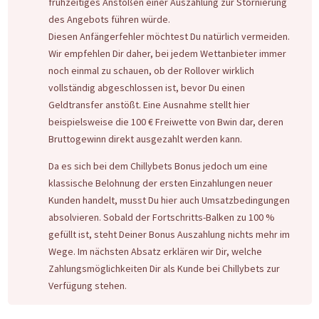
frühzeitiges Anstoßen einer Auszahlung zur Stornierung
des Angebots führen würde.
Diesen Anfängerfehler möchtest Du natürlich vermeiden.
Wir empfehlen Dir daher, bei jedem Wettanbieter immer
noch einmal zu schauen, ob der Rollover wirklich
vollständig abgeschlossen ist, bevor Du einen
Geldtransfer anstößt. Eine Ausnahme stellt hier
beispielsweise die 100 € Freiwette von Bwin dar, deren
Bruttogewinn direkt ausgezahlt werden kann.
Da es sich bei dem Chillybets Bonus jedoch um eine
klassische Belohnung der ersten Einzahlungen neuer
Kunden handelt, musst Du hier auch Umsatzbedingungen
absolvieren. Sobald der Fortschritts-Balken zu 100 %
gefüllt ist, steht Deiner Bonus Auszahlung nichts mehr im
Wege. Im nächsten Absatz erklären wir Dir, welche
Zahlungsmöglichkeiten Dir als Kunde bei Chillybets zur
Verfügung stehen.