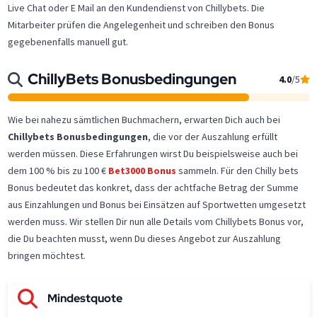
Live Chat oder E Mail an den Kundendienst von Chillybets. Die
Mitarbeiter prüfen die Angelegenheit und schreiben den Bonus
gegebenenfalls manuell gut.
ChillyBets Bonusbedingungen
4.0
/5
Wie bei nahezu sämtlichen Buchmachern, erwarten Dich auch bei
Chillybets Bonusbedingungen
, die vor der Auszahlung erfüllt
werden müssen. Diese Erfahrungen wirst Du beispielsweise auch bei
dem 100 % bis zu 100 €
Bet3000 Bonus
sammeln. Für den Chilly bets
Bonus bedeutet das konkret, dass der achtfache Betrag der Summe
aus Einzahlungen und Bonus bei Einsätzen auf Sportwetten umgesetzt
werden muss. Wir stellen Dir nun alle Details vom Chillybets Bonus vor,
die Du beachten musst, wenn Du dieses Angebot zur Auszahlung
bringen möchtest.
Mindestquote