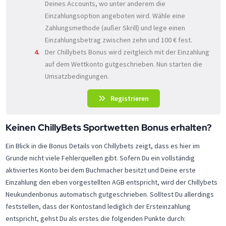
Deines Accounts, wo unter anderem die
Einzahlungsoption angeboten wird. Wähle eine
Zahlungsmethode (außer Skrill) und lege einen
Einzahlungsbetrag zwischen zehn und 100 € fest.
Der Chillybets Bonus wird zeitgleich mit der Einzahlung
auf dem Wettkonto gutgeschrieben. Nun starten die
Umsatzbedingungen.
Registrieren
Keinen ChillyBets Sportwetten Bonus erhalten?
Ein Blick in die Bonus Details von Chillybets zeigt, dass es hier im
Grunde nicht viele Fehlerquellen gibt. Sofern Du ein vollständig
aktiviertes Konto bei dem Buchmacher besitzt und Deine erste
Einzahlung den eben vorgestellten AGB entspricht, wird der Chillybets
Neukundenbonus automatisch gutgeschrieben. Solltest Du allerdings
feststellen, dass der Kontostand lediglich der Ersteinzahlung
entspricht, gehst Du als erstes die folgenden Punkte durch: