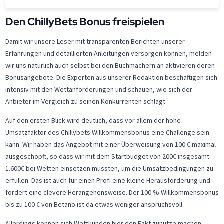
Den ChillyBets Bonus freispielen
Damit wir unsere Leser mit transparenten Berichten unserer
Erfahrungen und detaillierten Anleitungen versorgen können, melden
wir uns natürlich auch selbst bei den Buchmachern an aktivieren deren
Bonusangebote. Die Experten aus unserer Redaktion beschäftigen sich
intensiv mit den Wettanforderungen und schauen, wie sich der
Anbieter im Vergleich zu seinen Konkurrenten schlägt.
Auf den ersten Blick wird deutlich, dass vor allem der hohe
Umsatzfaktor des Chillybets Willkommensbonus eine Challenge sein
kann. Wir haben das Angebot mit einer Überweisung von 100 € maximal
ausgeschöpft, so dass wir mit dem Startbudget von 200€ insgesamt
1.600€ bei Wetten einsetzen mussten, um die Umsatzbedingungen zu
erfüllen. Das ist auch für einen Profi eine kleine Herausforderung und
fordert eine clevere Herangehensweise. Der 100 % Willkommensbonus
bis zu 100 € von Betano ist da etwas weniger anspruchsvoll.
Allerdings können sich Wettkunden hier den Fakt zunutze machen,