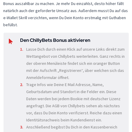
Bonus auszahlbar zu machen. Je mehr Du einzahlst, desto höher fällt
natürlich auch der geforderte Umsatz aus. Außerdem musst Du auf das
e-Wallet Skrill verzichten, wenn Du Dein Konto erstmalig mit Guthaben
befüllst.
Den ChillyBets Bonus aktivieren
Lasse Dich durch einen Klick auf unsere Links direkt zum
Wettangebot von Chillybets weiterleiten. Ganz rechts in
der oberen Menüleiste findet sich ein oranger Button
mit der Aufschrift „Registrieren“, über welchen sich das
Anmeldeformular öffnet.
Trage Infos wie Deine E Mail Adresse, Name,
Geburtsdatum und Standort in die Felder ein. Diese
Daten werden bei jedem Bookie mit deutscher Lizenz
angefragt. Die AGB von Chillybets sehen als nächstes
vor, dass Du Dein Konto verifizierst. Reiche dazu einen
Identitätsnachweis beim Kundendienst ein.
Anschließend begibst Du Dich in den Kassenbereich